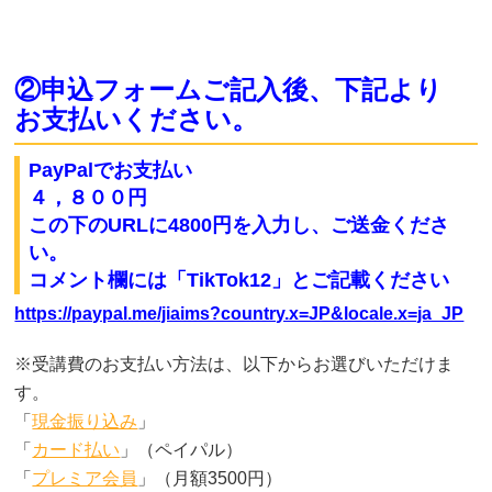
②申込フォームご記入後、下記より
お支払いください。
PayPalでお支払い
４，８００円
この下のURLに4800円を入力し、ご送金くださ
い
。
コメント欄には「TikTok12」とご記載ください
https://paypal.me/jiaims?country.x=JP&locale.x=ja_JP
※受講費のお支払い方法は、以下からお選びいただけま
す。
「
現金振り込み
」
「
カード払い
」（ペイパル）
「
プレミア会員
」（月額3500円）