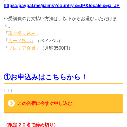
https://paypal.me/jiaims?country.x=JP&locale.x=ja_JP
※受講費のお支払い方法は、以下からお選びいただけま
す。
「
現金振り込み
」
「
カード払い
」（ペイパル）
「
プレミア会員
」（月額3500円）
①お申込みはこちらから！
↓ ↓ ↓
この合宿に今すぐ申し込む
（限定２２名で締め切り）