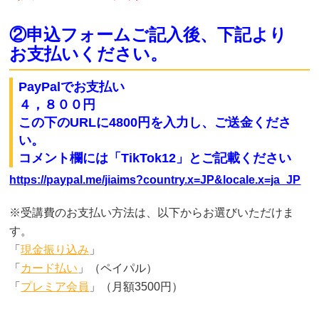
②申込フォームご記入後、下記より
お支払いください。
PayPalでお支払い
４，８００円
この下のURLに4800円を入力し、ご送金くださ
い
。
コメント欄には「TikTok12」とご記載ください
https://paypal.me/jiaims?country.x=JP&locale.x=ja_JP
※受講費のお支払い方法は、以下からお選びいただけま
す。
「
現金振り込み
」
「
カード払い
」（ペイパル）
「
プレミア会員
」（月額3500円）