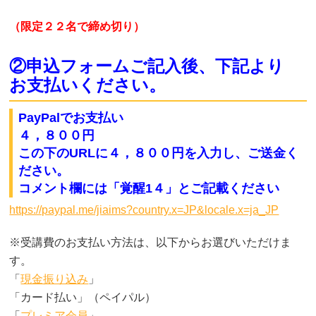
（限定２２名で締め切り）
②申込フォームご記入後、下記より
お支払いください。
PayPalでお支払い
４，８００円
この下のURLに４，８００円
を入力し、ご送金く
ださい。
コメント欄には「覚醒1４」とご記載ください
https://paypal.me/jiaims?country.x=JP&locale.x=ja_JP
※受講費のお支払い方法は、以下からお選びいただけま
す。
「
現金振り込み
」
「カード払い」（ペイパル）
「
プレミア会員
」