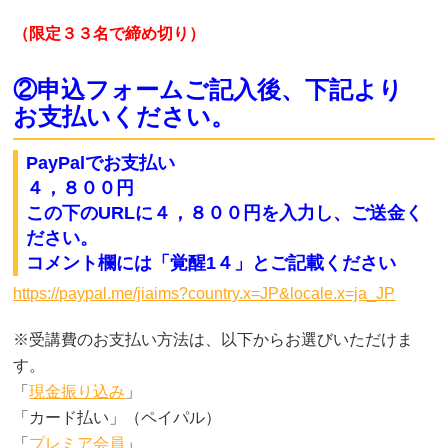
（限定３３名で締め切り）
②申込フォームご記入後、下記より
お支払いください。
PayPalでお支払い
４，８００円
この下のURLに４，８００円
を入力し、ご送金く
ださい。
コメント欄には「覚醒1４」とご記載ください
https://paypal.me/jiaims?country.x=JP&locale.x=ja_JP
※受講費のお支払い方法は、以下からお選びいただけま
す。
「
現金振り込み
」
「カード払い」（ペイパル）
「
プレミア会員
」