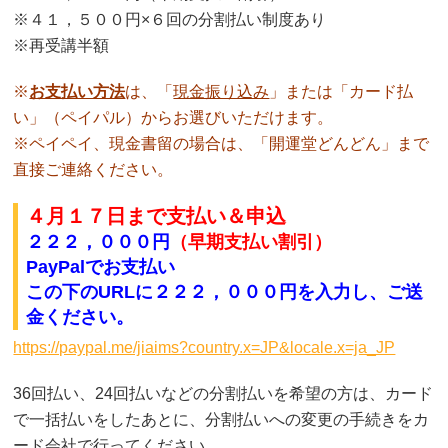
※４１，５００円×６回の分割払い制度あり
※再受講半額
※
お支払い方法
は、「
現金振り込み
」または「カード払
い」（ペイパル）からお選びいただけます。
※ペイペイ、現金書留の場合は、「開運堂どんどん」まで
直接ご連絡ください。
４
月１７日まで支払い＆申込
２２２，０００円
（早期支払い割引）
PayPalでお支払い
この下のURLに
２２２，０００円
を入力し、ご送
金ください。
https://paypal.me/jiaims?country.x=JP&locale.x=ja_JP
36回払い、24回払いなどの分割払いを希望の方は、カード
で一括払いをしたあとに、分割払いへの変更の手続きをカ
ード会社で行ってください。