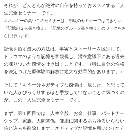
それが、どんどんが絶対の自信を持っておススメする「人
生完全セミナー」です。
エネルギーの高いこのセミナーは、初級のセミナーではできない
『記憶の２人書き換え』『記憶のグループ書き換え』のワークをさ
らに行います。
記憶を癒す最大の方法は、事実とストーリーを区別して、
トラウマのような記憶を客観視し、潜在意識下にある過去
の凍りついた感情を吐き出すことです。（特に自分の性格
を決定づけた原体験の解放に絶大な効果的があります。）
そして「もう十分ネガティブな感情は手放した」と思って
いた人がびっくりするほど手放していないことに気づくの
が、この「人生完全セミナー」です。
まず、第１回目では、人生全般、お金、仕事、パートナー
シップ、家族、人間関係、健康に関するあらゆるいらない
信じ込みを削除します。ネガティブな記憶を思い出せなく