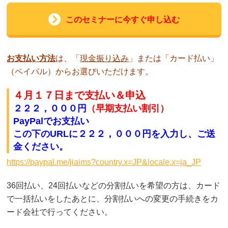
このセミナーに今すぐ申し込む
お支払い方法
は、「
現金振り込み
」または「カード払い」
（ペイパル）からお選びいただけます。
４
月１７日まで支払い＆申込
２２２，０００円
（早期支払い割引）
PayPalでお支払い
この下のURLに
２２２，０００円
を入力し、ご送
金ください。
https://paypal.me/jiaims?country.x=JP&locale.x=ja_JP
36回払い、24回払いなどの分割払いを希望の方は、カード
で一括払いをしたあとに、分割払いへの変更の手続きをカ
ード会社で行ってください。