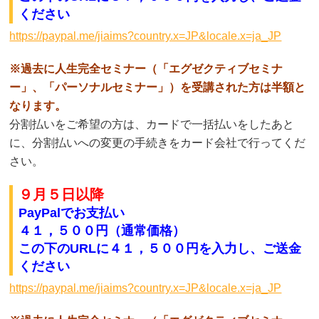
ください
https://paypal.me/jiaims?country.x=JP&locale.x=ja_JP
※過去に人生完全セミナー（「エグゼクティブセミナ
ー」、「パーソナルセミナー」）を受講された方は半額と
なります。
分割払いをご希望の方は、カードで一括払いをしたあと
に、分割払いへの変更の手続きをカード会社で行ってくだ
さい。
９月５
日以降
PayPalでお支払い
４１，５００円（通常価格）
この下のURLに４１
，５
００円
を入力し、ご送金
ください
https://paypal.me/jiaims?country.x=JP&locale.x=ja_JP