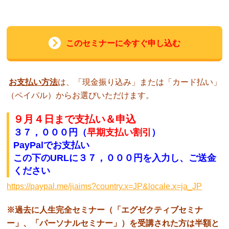
このセミナーに今すぐ申し込む
お支払い方法
は、「現金振り込み」または「カード払い」
（ペイパル）からお選びいただけます。
９月４日まで支払い＆申込
３７，０００円（
早期支払い割引
）
PayPalでお支払い
この下のURLに
３７
，０
００円
を入力し、ご送金
ください
https://paypal.me/jiaims?country.x=JP&locale.x=ja_JP
※過去に人生完全セミナー（「エグゼクティブセミナ
ー」、「パーソナルセミナー」）を受講された方は半額と