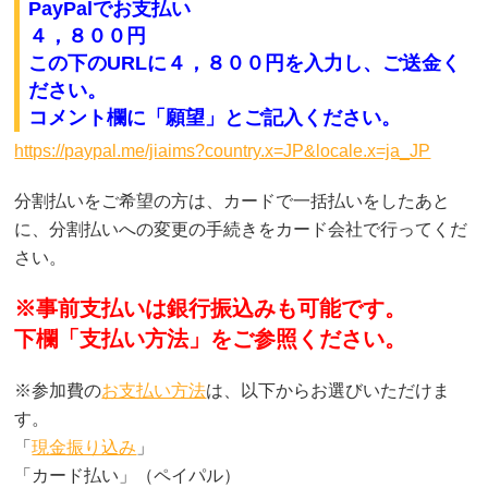
PayPalでお支払い
４，８００円
この下のURLに４，８００円
を入力し、ご送金く
ださい。
コメント欄に「願望」とご記入ください。
https://paypal.me/jiaims?country.x=JP&locale.x=ja_JP
分割払いをご希望の方は、カードで一括払いをしたあと
に、分割払いへの変更の手続きをカード会社で行ってくだ
さい。
※事前支払いは銀行振込みも可能です。
下欄「支払い方法」をご参照ください。
※参加費の
お支払い方法
は、以下からお選びいただけま
す。
「
現金振り込み
」
「カード払い」（ペイパル）