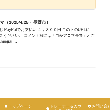
2025/4/25・長野市）
PayPalでお支払い ４，８００円 この下のURLに
金ください。 コメント欄には「自愛アロマ長野」とご
e/jiai …
トップページ
トレーナー＆カウ
お問い合